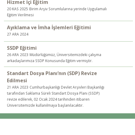
Hizmet İçi Eğitim
20 KAS 2025
Birim Arşiv Sorumlularına yerinde Uygulamalı
Eğitim Verilmesi
Ayıklama ve İmha İşlemleri Eğitimi
27 ARA 2024
SSDP Eğitimi
26 ARA 2023
Müdürlüğümüz, Üniversitemizdeki çalışma
arkadaşlarımıza SSDP Konusunda Eğitim vermiştir.
Standart Dosya Planı’nın (SDP) Revize
Edilmesi
21 ARA 2023
Cumhurbaşkanlığı Devlet Arşivleri Başkanlığı
tarafından Saklama Süreli Standart Dosya Planı (SSDP)
revize edilerek, 02 Ocak 2024 tarihinden itibaren
Üniversitemizde kullanılmaya başlanılacaktır.
© Yıldız Teknik Üniversitesi Belge Yönetimi ve Arşiv Hizmetleri Müdürlüğü.
İstanbul, Türkiye.