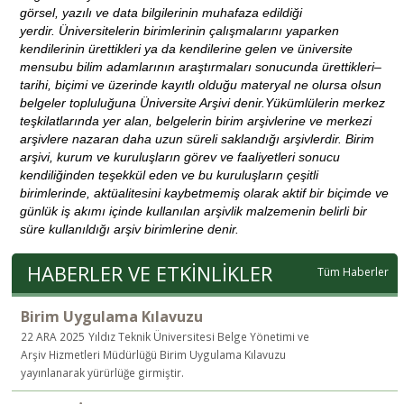
görsel, yazılı ve data bilgilerinin muhafaza edildiği
yerdir.
Üniversitelerin birimlerinin çalışmalarını yaparken
kendilerinin ürettikleri ya da kendilerine gelen ve üniversite
mensubu bilim adamlarının araştırmaları sonucunda ürettikleri–
tarihi, biçimi ve üzerinde kayıtlı olduğu materyal ne olursa olsun
belgeler topluluğuna Üniversite Arşivi denir.
Yükümlülerin merkez
teşkilatlarında yer alan, belgelerin birim arşivlerine ve merkezi
arşivlere nazaran daha uzun süreli saklandığı arşivlerdir.
Birim
arşivi, kurum ve kuruluşların görev ve faaliyetleri sonucu
kendiliğinden teşekkül eden ve bu kuruluşların çeşitli
birimlerinde, aktüalitesini kaybetmemiş olarak aktif bir biçimde ve
günlük iş akımı içinde kullanılan arşivlik malzemenin belirli bir
süre kullanıldığı arşiv birimlerine denir.
HABERLER VE ETKİNLİKLER
Tüm Haberler
Birim Uygulama Kılavuzu
22 ARA 2025
Yıldız Teknik Üniversitesi Belge Yönetimi ve
Arşiv Hizmetleri Müdürlüğü Birim Uygulama Kılavuzu
yayınlanarak yürürlüğe girmiştir.